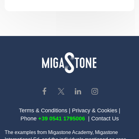
Terms & Conditions |
Privacy & Cookies
|
Phone
+39 0541 1795006‬
|
C
ontact Us
The examples from Migastone Academy, Migastone