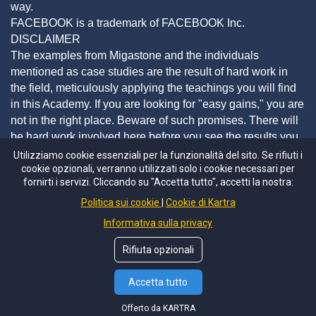
way.
FACEBOOK is a trademark of FACEBOOK Inc.
DISCLAIMER
The examples from Migastone and the individuals
mentioned as case studies are the result of hard work in
the field, meticulously applying the teachings you will find
in this Academy. If you are looking for "easy gains," you are
not in the right place. Beware of such promises. There will
be hard work involved here before you see the results you
expect.
Utilizziamo cookie essenziali per la funzionalità del sito. Se rifiuti i
By subscribing to materials from the Publisher, you
cookie opzionali, verranno utilizzati solo i cookie necessari per
fornirti i servizi. Cliccando su "Accetta tutto", accetti la nostra:
expressly acknowledge and accept that we are not making
any promises, suggestions, projections, representations, or
Politica sui cookie
Cookie di Kartra
guarantees of any kind regarding future profit prospects or
Informativa sulla privacy
earnings in connection with your purchase of Migastone®️
products and/or services, and we have not authorized any
Rifiuta opzionali
projections, promises, or representations by third parties,
whether internal or external to the company.
Accetta tutto
Contattaci su WhatsApp
Offerto da KARTRA